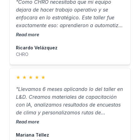
"Como CHRO necesitaba que mi equipo
dejara de hacer trabajo operativo y se
enfocara en lo estratégico. Este taller fue
exactamente eso: aprendieron a automatizar
con IA todo lo repetitivo de selección,
Read more
reportes y comunicaciones."
Ricardo Velázquez
CHRO
★
★
★
★
★
"Llevamos 6 meses aplicando lo del taller en
L&D. Creamos materiales de capacitación
con IA, analizamos resultados de encuestas
de clima y personalizamos rutas de
aprendizaje. Antes eso requería consultores
Read more
externos."
Mariana Téllez