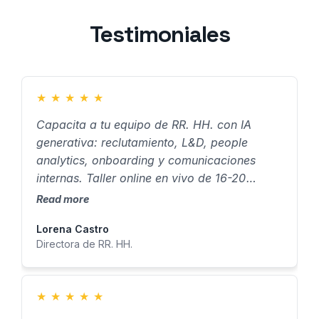
Testimoniales
★
★
★
★
★
Capacita a tu equipo de RR. HH. con IA
generativa: reclutamiento, L&D, people
analytics, onboarding y comunicaciones
internas. Taller online en vivo de 16-20
horas, sin requisitos técnicos. Ideal para
Read more
CHROs, Directores de People y HR Business
Lorena Castro
Partners en México.
Directora de RR. HH.
★
★
★
★
★