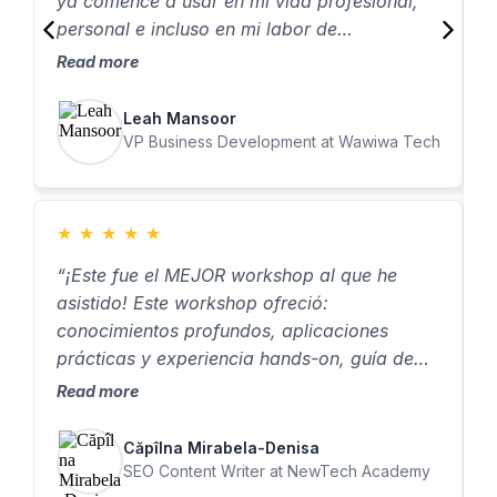
ya comencé a usar en mi vida profesional,
c
personal e incluso en mi labor de
voluntariado. Las discusiones colaborativas
Read more
con otros participantes fueron increíblemente
enriquecedoras, y aprender de ellos fue uno
Leah Mansoor
de los aspectos más destacados.”
VP Business Development at Wawiwa Tech
★
★
★
★
★
“¡Este fue el MEJOR workshop al que he
asistido! Este workshop ofreció:
conocimientos profundos, aplicaciones
prácticas y experiencia hands-on, guía de
expertos y aprendizaje colaborativo. Los
Read more
conceptos de IA todavía se sienten un poco
como magia para mi mente de marketing,
Căpîlna Mirabela-Denisa
pero estoy emocionado por aplicar todo lo
SEO Content Writer at NewTech Academy