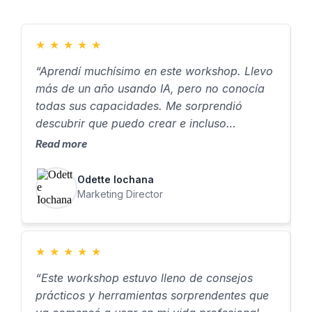
★
★
★
★
★
“Aprendí muchísimo en este workshop. Llevo
“
más de un año usando IA, pero no conocía
v
todas sus capacidades. Me sorprendió
P
descubrir que puedo crear e incluso
c
personalizar mi propio GPT a un nivel tan
s
Read more
R
amplio. La creación de imágenes ha
o
alcanzado otro nivel y estoy ansioso por
E
Odette Iochana
aplicar todo lo que aprendí en mi trabajo.”
v
Marketing Director
t
D
h
★
★
★
★
★
c
“Este workshop estuvo lleno de consejos
t
prácticos y herramientas sorprendentes que
d